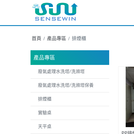
首頁
產品專區
排煙櫃
/
/
產品專區
廢氣處理水洗塔/洗滌塔
廢氣處理水洗塔/洗滌塔保養
排煙櫃
實驗桌
天平桌
PP排