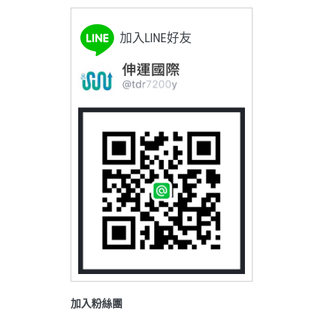
加入LINE好友
加入粉絲團