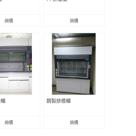
詢價
詢價
煙櫃
鋼製排煙櫃
詢價
詢價