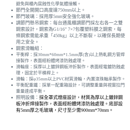
避免與櫃內腐蝕性化學氣體接觸。
節門全開開口高度達750mm以上。
節門玻璃：採用厚5mm安全強化玻璃。
調節門懸吊鋼索：每台通風櫃調節門採左右各一之雙
鋼索設計，鋼索為G1/16” 7×7包覆塑料膜之鋼索，每
條鋼索需能承重「450kg」以上不斷裂，以確保長期使
用之安全。
鋼索滑輪組：
平衡桿：採30mm*60mm*1.5mm厚(含)以上熱軋鋼方管焊
接製作，表面經粉體烤漆防蝕處理。
滑輪座：採厚以上鍍鋅鋼板沖折製作，表面經電鍍防蝕處
理，固定於平橫桿上。
滑輪：採φ35mm以上PVC材質滑輪，內置滾珠軸承製作。
平衡配重鐵：採單一配重箱設計，可調整重量與視窗拉門
重量達成平衡。
照明設備：
採全罩式燈座設計，材質為厚以上鍍鋅鋼
板沖折焊接製作，表面經粉體烤漆防蝕處理。底部設
有5mm厚之毛玻璃，尺寸至少需900mm*70mm。