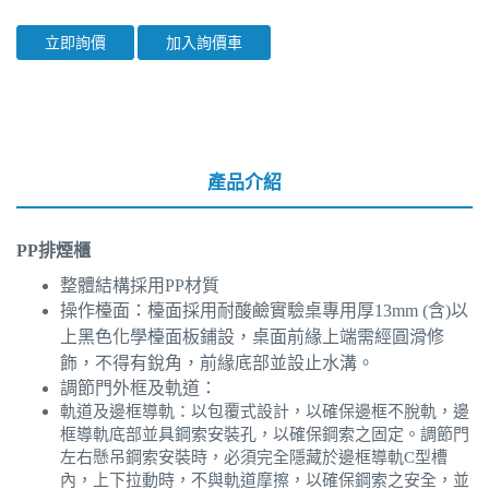
立即詢價
加入詢價車
產品介紹
PP
排煙櫃
整體結構採用PP材質
操作檯面：檯面採用耐酸鹼實驗桌專用厚13mm (含)以
上黑色化學檯面板鋪設，桌面前緣上端需經圓滑修
飾，不得有銳角，前緣底部並設止水溝。
調節門外框及軌道：
軌道及邊框導軌：以包覆式設計，以確保邊框不脫軌，邊
框導軌底部並具鋼索安裝孔，以確保鋼索之固定。調節門
左右懸吊鋼索安裝時，必須完全隱藏於邊框導軌C型槽
內，上下拉動時，不與軌道摩擦，以確保鋼索之安全，並