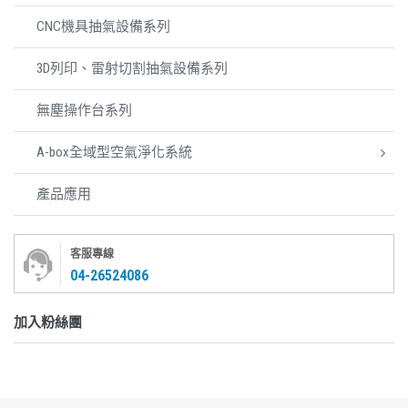
CNC機具抽氣設備系列
3D列印、雷射切割抽氣設備系列
無塵操作台系列
A-box全域型空氣淨化系統
產品應用
客服專線
04-26524086
加入粉絲團