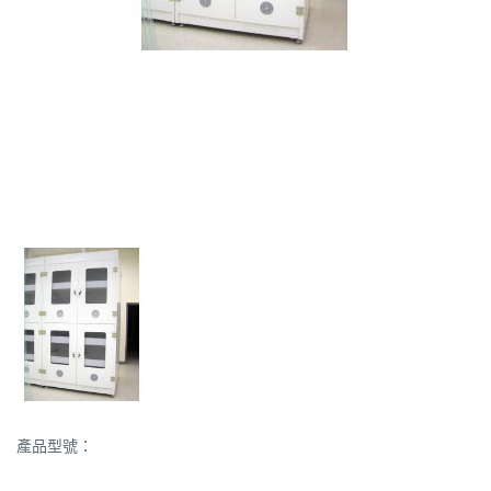
產品型號：