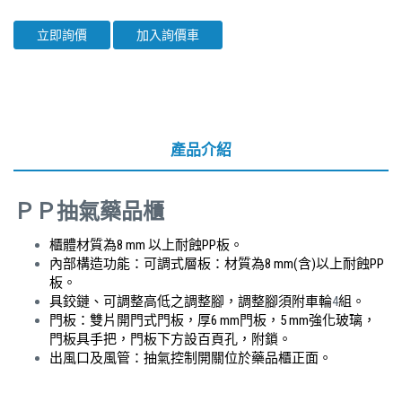
立即詢價
加入詢價車
產品介紹
ＰＰ抽氣藥品櫃
8 mm
PP
櫃體材質為
以上耐蝕
板。
8 mm(
)
PP
內部構造功能：可調式層板：材質為
含
以上耐蝕
板。
4
具鉸鏈、可調整高低之調整腳，調整腳須附車輪
組。
6 mm
5 mm
門板：雙片開門式門板，厚
門板，
強化玻璃，
門板具手把，門板下方設百頁孔，附鎖。
出風口及風管：抽氣控制開關位於藥品櫃正面。