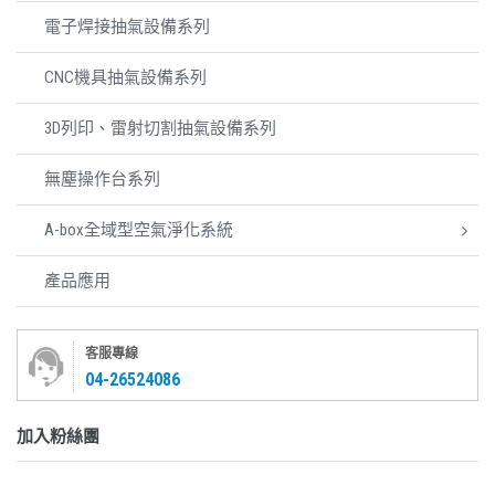
電子焊接抽氣設備系列
CNC機具抽氣設備系列
3D列印、雷射切割抽氣設備系列
無塵操作台系列
A-box全域型空氣淨化系統
產品應用
客服專線
04-26524086
加入粉絲團