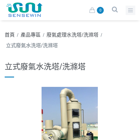
0
首頁
產品專區
廢氣處理水洗塔/洗滌塔
/
/
/
立式廢氣水洗塔/洗滌塔
立式廢氣水洗塔/洗滌塔