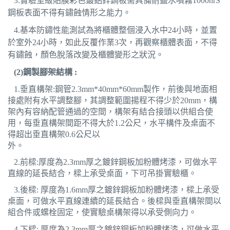
3.
實驗室級貼膜彩色鍍鋁鋅鋼板需具備耐鹽水噴霧1000hrS
鋼板表面不得有鏽蝕情形之能力。
4.
基本防鏽性能測試為將櫃體整個浸入水中24小時，並置
於室外24小時，如此反覆作業3次，再觀察櫃體表面，不得
有鏽蝕，顏色脫落改變及櫃體變形之狀況。
(2)
鋼製腳架結構 :
1.
垂直構架:鋼管2.3mm*40mm*60mm製作，前後與地面相
接處附有水平調整腳，其調整範圍揚程不得少於20mm，構
架內有容納配管通過的空間，構架有結合接頭以供組合使
用，每垂直構架間距不得大於1.2公尺，水平構件及桌面不
得超出垂直構架0.6公尺以
外。
2.
前樑:厚度為2.3mm厚之鍍鋅鋼板加粉體烤漆，可做水平
直線的延長結合，樑上承受桌面，下可吊掛實驗櫃。
3.
後樑: 厚度為1.6mm厚之鍍鋅鋼板加粉體烤漆，樑上承受
桌面，可做水平直線連續的延長結合。後樑與垂直構架間以
組合件或螺栓固定，使實驗桌構架得以承受側向力。
4.
下樑: 厚度為2.3mm厚之鍍鋅鋼板加粉體烤漆，可做水平