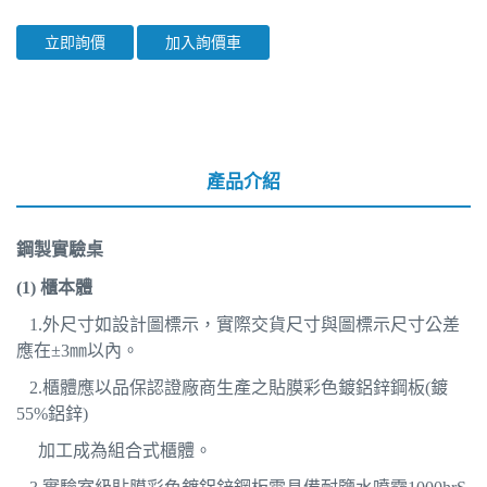
立即詢價
加入詢價車
產品介紹
鋼製實驗桌
(1)
櫃本體
1.
外尺寸如設計圖標示，實際交貨尺寸與圖標示尺寸公差
應在±3㎜以內。
2.
櫃體應以品保認證廠商生產之貼膜彩色鍍鋁鋅鋼板(鍍
55%鋁鋅)
加工成為組合式櫃體。