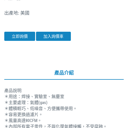
出產地: 美國
立即詢價
加入詢價車
產品介紹
產品說明:
＊用途：焊接、實驗室、無塵室
＊主要處理：氣體(gas)
＊體積輕巧、低噪音、方便攜帶使用。
＊容易更換過濾片。
＊風量高達80CFM。
＊內部所有電子零件，不與化學氣體接觸，不受腐蝕。