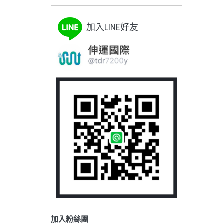
加入LINE好友
加入粉絲團